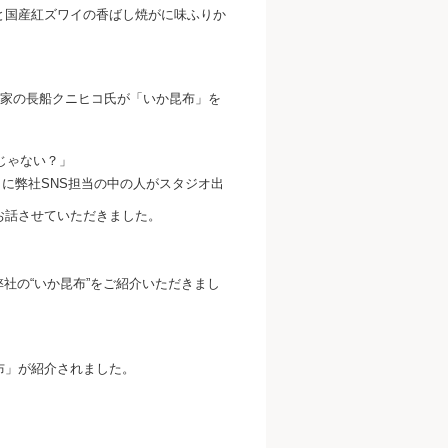
と国産紅ズワイの香ばし焼がに味ふりか
専門家の長船クニヒコ氏が「いか昆布」を
じゃない？」
に弊社SNS担当の中の人がスタジオ出
ついてお話させていただきました。
んに弊社の“いか昆布”をご紹介いただきまし
布」が紹介されました。