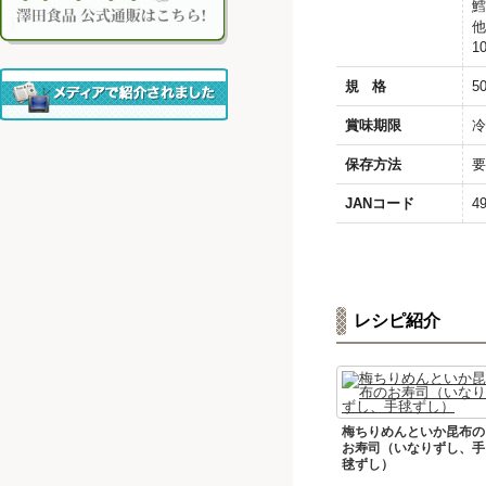
鱈
他
1
規 格
5
賞味期限
冷
保存方法
要
JANコード
4
レシピ紹介
梅ちりめんといか昆布の
お寿司（いなりずし、手
毬ずし）