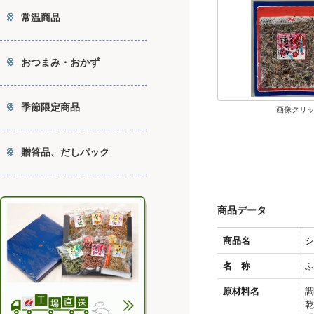
常温商品
おつまみ・おかず
季節限定商品
画像クリ
贈答品、だしパック
商品データ
商品名
シ
名 称
ふ
原材料名
調
乾